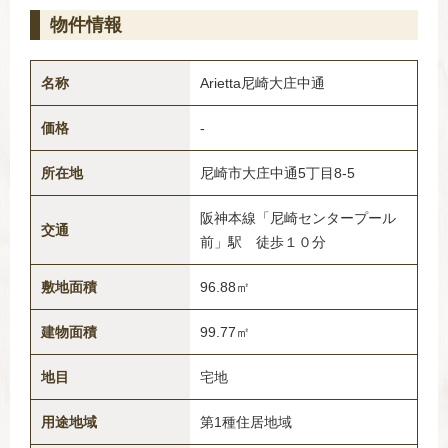
物件情報
名称
Arietta尼崎大庄中通
価格
-
所在地
尼崎市大庄中通5丁目8-5
阪神本線「尼崎センタープール
交通
前」駅 徒歩１０分
敷地面積
96.88㎡
建物面積
99.77㎡
地目
宅地
用途地域
第1種住居地域