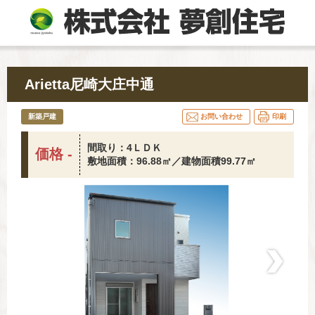
Arietta尼崎大庄中通
新築戸建
お問い合わせ
印刷
間取り：4ＬＤＫ
価格 -
敷地面積：96.88㎡／建物面積99.77㎡