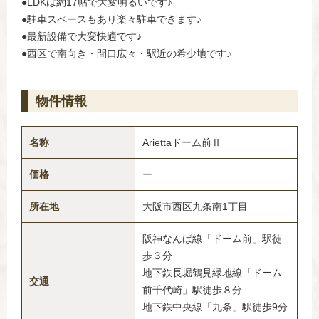
●LDKは約17帖で大変明るいです♪
●駐車スペースもあり楽々駐車できます♪
●最新設備で大変快適です♪
●西区で南向き・間口広々・駅近の希少地です♪
物件情報
名称
Ariettaドーム前Ⅱ
価格
ー
所在地
大阪市西区九条南1丁目
阪神なんば線「ドーム前」駅徒
歩３分
地下鉄長堀鶴見緑地線「ドーム
交通
前千代崎」駅徒歩８分
地下鉄中央線「九条」駅徒歩9分