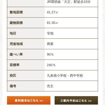
JR環状線「大正」駅徒歩10分
敷地面積
41.27㎡
建物面積
81.35㎡
地目
宅地
用途地域
商業
建ぺい率
90％
容積率
240％
校区
九条南小学校・西中学校
備考
売主