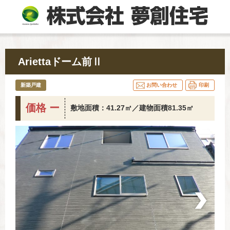
Ariettaドーム前Ⅱ
新築戸建
お問い合わせ
印刷
価格 ー
敷地面積：41.27㎡／建物面積81.35㎡