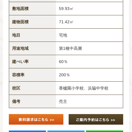
敷地面積
59.93㎡
建物面積
71.42㎡
地目
宅地
用途地域
第1種中高層
建ぺい率
60％
容積率
200％
校区
香櫨園小学校、浜脇中学校
備考
売主