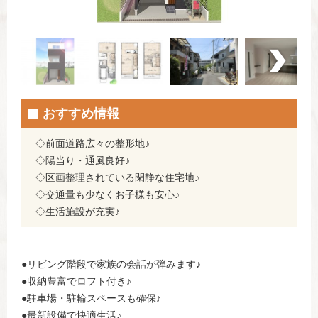
おすすめ情報
◇前面道路広々の整形地♪
◇陽当り・通風良好♪
◇区画整理されている閑静な住宅地♪
◇交通量も少なくお子様も安心♪
◇生活施設が充実♪
●リビング階段で家族の会話が弾みます♪
●収納豊富でロフト付き♪
●駐車場・駐輪スペースも確保♪
●最新設備で快適生活♪