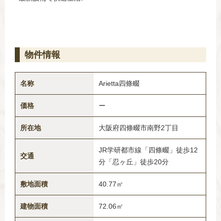
物件情報
名称
Arietta四條畷
価格
ー
所在地
大阪府四條畷市南野2丁目
JR学研都市線「四條畷」徒歩12
交通
分「忍ヶ丘」徒歩20分
敷地面積
40.77㎡
建物面積
72.06㎡