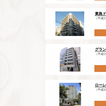
東急
（平成1
グラ
（平成1
ロー
（平成1