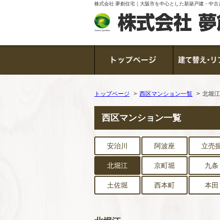
株式会社 夢創住宅｜大阪市を中心とした新築戸建・中古
トップページ
西区マンション一覧
北堀江
西区マンション一覧
安治川
阿波座
立売
北堀江
京町堀
九条
土佐堀
西本町
本田