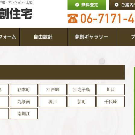
戸建・マンション・土地
掘
靱本町
江戸堀
江之子島
川口
九条南
境川
新町
千代崎
南堀江