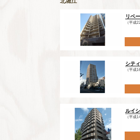
北堀江
リベ
（平成2
シテ
（平成1
ルイ
（平成1