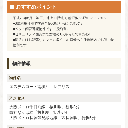
おすすめポイント
平成23年8月に竣工、地上11階建て 総戸数38戸のマンション
■3線利用可能で交通至便♪3駅ともに徒歩5分♪
■ペット飼育可能物件です（規約有）
■セキュリティ面充実で女性の1人暮らしでも安心♪
■周辺にはお洒落なカフェも多く、心斎橋へも徒歩圏内でお買い物
便利です
物件情報
物件名
エステムコート南堀江Ⅱレアリス
アクセス
大阪メトロ千日前線「桜川駅」徒歩5分
阪神なんば線「桜川駅」徒歩5分
大阪メトロ長堀鶴見緑地線「西長堀駅」徒歩5分