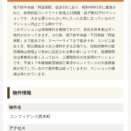
地下鉄中央線「阿波座駅」徒歩2分にあり、昭和48年3月に建築さ
れた、鉄骨鉄筋コンクリート造地上11階建・総戸数42戸のマンシ
ョンです。大きな通りから少し中に入った位置に立っているので
マンション内はとても静かです。
このマンションは借地権付き建物ですので、各区分所有者は月々
地代がかかってきます。その為、地下鉄中央線・千日前線『阿波
座駅』まで徒歩２分、スーパーライフまで徒歩４分、コンビニ徒
歩１分、靭公園徒歩３分と便利すぎる立地でも、比較的物件の販
売価格は相場より安めに設定される事が多いようです。低層階部
分は事務所が多く入っており、上層階部分が住居用のマンション
です。平成１７年建物耐震補強工事済やエントランスの大規模修
繕が完了しているので築年数は経っていますが、マンションの価
値は保たれています。
物件情報
物件名
コンフィデンス西本町
アクセス