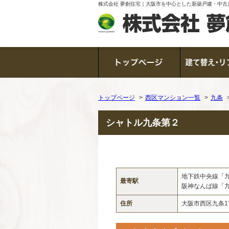
株式会社 夢創住宅｜大阪市を中心とした新築戸建・中古
トップページ
西区マンション一覧
九条
シャトル九条第２
地下鉄中央線「
最寄駅
阪神なんば線「
住所
大阪市西区九条1