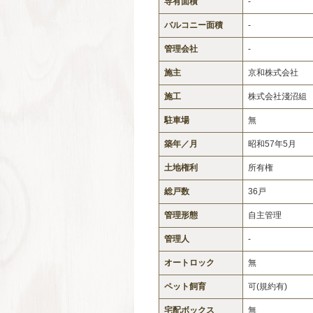
専有面積
-
バルコニー面積
-
管理会社
-
施主
京和株式会社
施工
株式会社淺沼組
駐車場
無
築年／月
昭和57年5月
土地権利
所有権
総戸数
36戸
管理形態
自主管理
管理人
-
オートロック
無
ペット飼育
可(規約有)
宅配ボックス
無