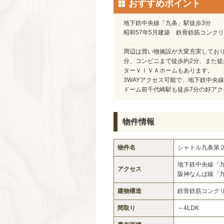
おすすめポイント
地下鉄中央線「九条」駅徒歩3分
昭和57年5月建築 鉄骨鉄筋コンク
周辺は買い物施設が大変充実しており
分、コンビニまで徒歩約2分、また徒
ターＶＩＶＡホームもあります。
3WAYアクセス可能で、地下鉄中央線
ドーム前千代崎駅も徒歩7分の好アク
物件情報
物件名
シャトル九条第
地下鉄中央線「
アクセス
阪神なんば線「
建物構造
鉄骨鉄筋コンク
間取り
～4LDK