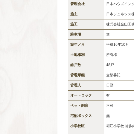
管理会社
日本ハウズイン
施主
日本ジュネシス
施工
株式会社金山工
駐車場
無
築年／月
平成16年10月
土地権利
所有権
総戸数
48戸
管理形態
全部委託
管理人
日勤
オートロック
有
ペット飼育
不可
宅配ボックス
無
小学校区
堀江小学校 徒歩