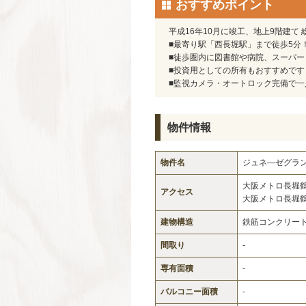
おすすめポイント
平成16年10月に竣工、地上9階建て
■最寄り駅「西長堀駅」まで徒歩5分！
■徒歩圏内に図書館や病院、スーパ
■投資用としての所有もおすすめです
■監視カメラ・オートロック完備で一
物件情報
物件名
ジュネ―ゼグラ
大阪メトロ長堀
アクセス
大阪メトロ長堀
建物構造
鉄筋コンクリー
間取り
-
専有面積
-
バルコニー面積
-