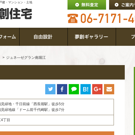
戸建・マンション・土地
ジュネ―ゼグラン南堀江
鶴見緑地・千日前線「西長堀駅」徒歩5分
鶴見緑地線「ドーム前千代崎駅」徒歩7分
4丁目