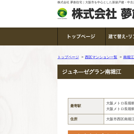
株式会社 夢創住宅｜大阪市を中心とした新築戸建・中古
トップページ
西区マンション一覧
南堀江
ジュネ―ゼグラン南堀江
大阪メトロ長堀
最寄駅
大阪メトロ長堀
住所
大阪市西区南堀江