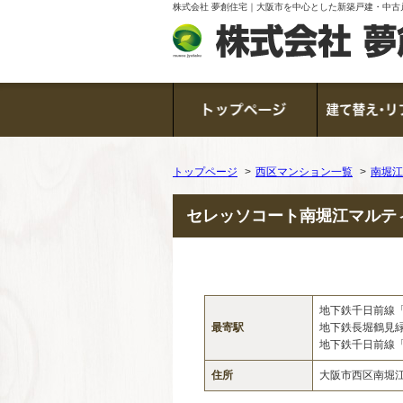
株式会社 夢創住宅｜大阪市を中心とした新築戸建・中古
トップページ
西区マンション一覧
南堀江
セレッソコート南堀江マルテ
地下鉄千日前線
最寄駅
地下鉄長堀鶴見
地下鉄千日前線
住所
大阪市西区南堀江