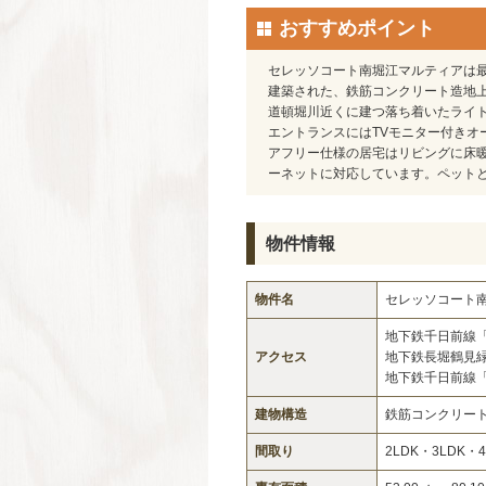
おすすめポイント
セレッソコート南堀江マルティアは最
建築された、鉄筋コンクリート造地上
道頓堀川近くに建つ落ち着いたライ
エントランスにはTVモニター付きオ
アフリー仕様の居宅はリビングに床暖
ーネットに対応しています。ペット
物件情報
物件名
セレッソコート
地下鉄千日前線
アクセス
地下鉄長堀鶴見
地下鉄千日前線
建物構造
鉄筋コンクリー
間取り
2LDK・3LDK・4