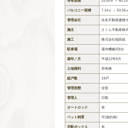
専有面積
53.00㎡ ～ 80.1
バルコニー面積
7.14㎡ ～ 53.56
管理会社
住友不動産建物
施主
さくら不動産株
施工
株式会社福田組
駐車場
屋内機械式8台
築年／月
平成12年6月
土地権利
所有権
総戸数
19戸
管理形態
全部
管理人
日勤
オートロック
有
ペット飼育
可(規約有)
宅配ボックス
有