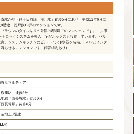
寄駅が地下鉄千日前線「桜川駅」徒歩5分にあり、平成12年6月に
8階建・総戸数19戸のマンションです。
トブラウンのタイル貼りの外観の8階建てのマンションです。 共用
ートロックシステムを導入、宅配ボックスも設置しています。バリ
房、システムキッチンにビルトイン浄水器を装備、CATVとインタ
と暮らせるマンションです（飼育細則あり）。
南堀江マルティア
「桜川駅」徒歩5分
緑地線「西長堀駅」徒歩6分
「西長堀駅」徒歩6分
ト造地上8階建
LDK