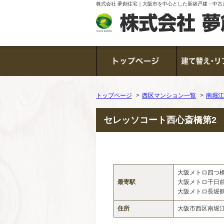
株式会社 夢創住宅｜大阪市を中心とした新築戸建・中古
トップページ
西区マンション一覧
南堀江
セレッソコート西心斎橋第2
大阪メトロ四つ
最寄駅
大阪メトロ千日
大阪メトロ長堀
住所
大阪市西区南堀江