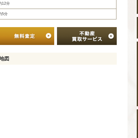
約12分
約5分
地図