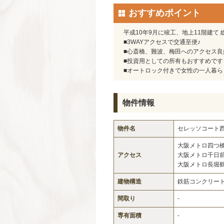
おすすめポイント
平成10年9月に竣工、地上11階建て
■3WAYアクセスで交通至便♪
■心斎橋、難波、梅田へのアクセス良
■投資用としての所有もおすすめです
■オートロック付きで女性の一人暮ら
物件情報
物件名
セレッソコート西
大阪メトロ四つ
アクセス
大阪メトロ千日
大阪メトロ長堀
建物構造
鉄筋コンクリー
間取り
-
専有面積
-