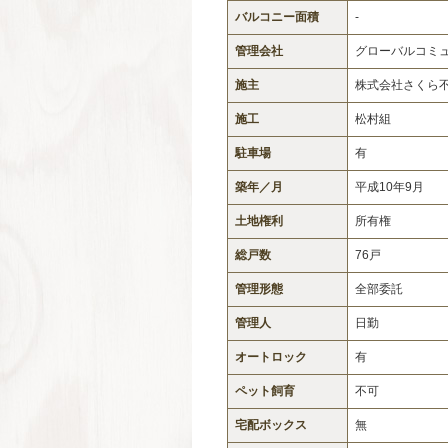
バルコニー面積
-
管理会社
グローバルコミ
施主
株式会社さくら
施工
松村組
駐車場
有
築年／月
平成10年9月
土地権利
所有権
総戸数
76戸
管理形態
全部委託
管理人
日勤
オートロック
有
ペット飼育
不可
宅配ボックス
無