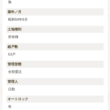
無
築年／月
昭和59年8月
土地権利
所有権
総戸数
53戸
管理形態
全部委託
管理人
日勤
オートロック
有