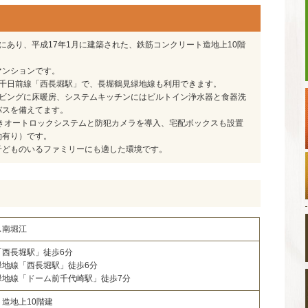
にあり、平成17年1月に建築された、鉄筋コンクリート造地上10階
マンションです。
鉄千日前線「西長堀駅」で、長堀鶴見緑地線も利用できます。
リビングに床暖房、システムキッチンにはビルトイン浄水器と食器洗
バスを備えてます。
きオートロックシステムと防犯カメラを導入、宅配ボックスも設置
約有り）です。
子どものいるファミリーにも適した環境です。
ス南堀江
「西長堀駅」徒歩6分
緑地線「西長堀駅」徒歩6分
緑地線「ドーム前千代崎駅」徒歩7分
造地上10階建