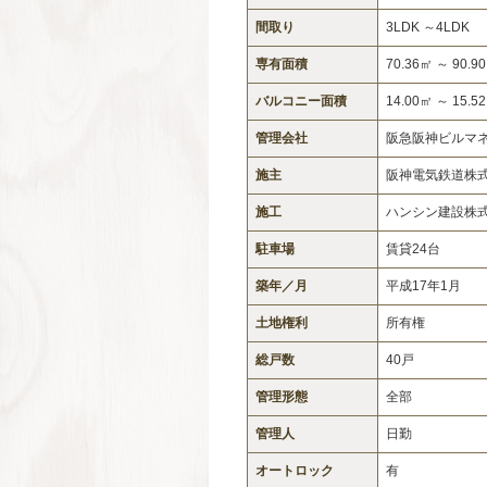
間取り
3LDK ～4LDK
専有面積
70.36㎡ ～ 90.9
バルコニー面積
14.00㎡ ～ 15.5
管理会社
阪急阪神ビルマ
施主
阪神電気鉄道株
施工
ハンシン建設株
駐車場
賃貸24台
築年／月
平成17年1月
土地権利
所有権
総戸数
40戸
管理形態
全部
管理人
日勤
オートロック
有