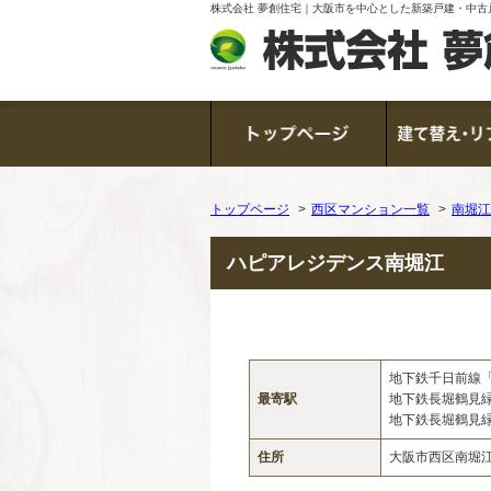
株式会社 夢創住宅｜大阪市を中心とした新築戸建・中古
トップページ
西区マンション一覧
南堀江
ハピアレジデンス南堀江
地下鉄千日前線
最寄駅
地下鉄長堀鶴見
地下鉄長堀鶴見
住所
大阪市西区南堀江