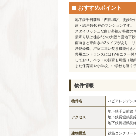
おすすめポイント
地下鉄千日前線「西長堀駅」徒歩6分
建・総戸数40戸のマンションです。
スタイリッシュな白い外観が特徴の
最寄り駅は徒歩6分の大阪市営地下
南向きと東向きの2タイプがあり、
浄乾燥機、浴室に追い焚き機能付き
共用エントランスにはTVモニター付
しており、ペットの飼育も可能（規
また保育園や小学校、中学校も近く
物件情報
物件名
ハピアレジデン
地下鉄千日前線
アクセス
地下鉄長堀鶴見
地下鉄長堀鶴見
建物構造
鉄筋コンクリート