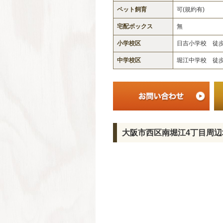
ペット飼育
可(規約有)
宅配ボックス
無
小学校区
日吉小学校 徒歩 
中学校区
堀江中学校 徒歩 
大阪市西区南堀江4丁目周辺