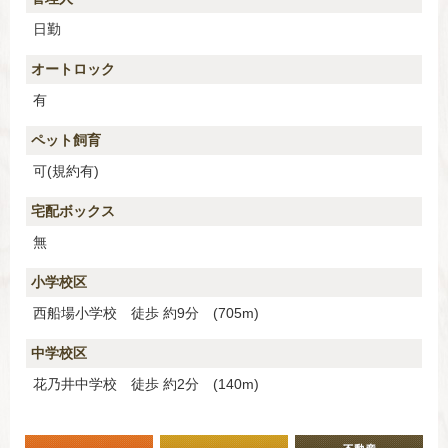
日勤
オートロック
有
ペット飼育
可(規約有)
宅配ボックス
無
小学校区
西船場小学校 徒歩 約9分 (705m)
中学校区
花乃井中学校 徒歩 約2分 (140m)