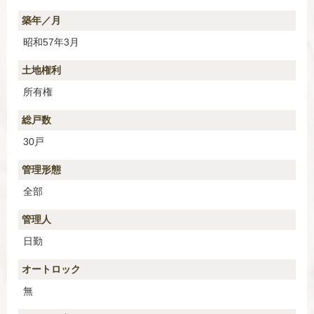
築年／月
昭和57年3月
土地権利
所有権
総戸数
30戸
管理形態
全部
管理人
日勤
オートロック
無