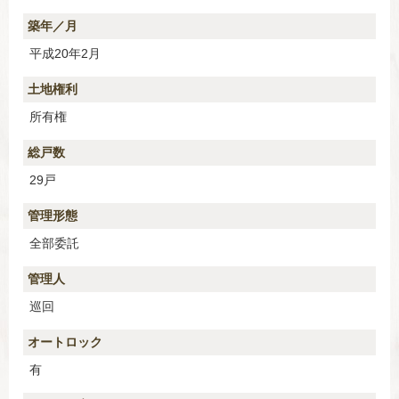
築年／月
平成20年2月
土地権利
所有権
総戸数
29戸
管理形態
全部委託
管理人
巡回
オートロック
有