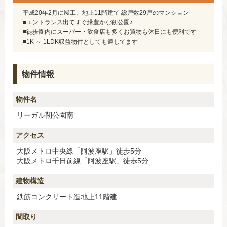
平成20年2月に竣工、地上11階建て 総戸数29戸のマンション
■エントランス出てすぐ緑豊かな靭公園♪
■徒歩圏内にスーパー・飲食店も多くお買物も休日にも便利です
■1K ～ 1LDK収益物件としても適してます
物件情報
物件名
リーガル靭公園南
アクセス
大阪メトロ中央線「阿波座駅」徒歩5分
大阪メトロ千日前線「阿波座駅」徒歩5分
建物構造
鉄筋コンクリート造地上11階建
間取り