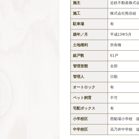
施主
近鉄不動産株式
施工
株式会社熊谷組
駐車場
有
築年／月
平成13年5月
土地権利
所有権
総戸数
61戸
管理形態
全部
管理人
日勤
オートロック
有
ペット飼育
不可
宅配ボックス
有
小学校区
西船場小学校 徒歩
中学校区
花乃井中学校 徒歩