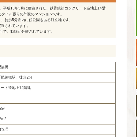
、平成13年5月に建築された、鉄骨鉄筋コンクリート造地上14階
のタイル張りの外観のマンションです。
く、徒歩5分圏内に靱公園もある好立地です。
配置されています。
不可で、動線が分離されています。
肥後橋
「肥後橋駅」徒歩2分
ート造地上14階建
88㎡
32m2
宅管理