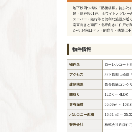
地下鉄四つ橋線「肥後橋駅」徒歩2分
建・総戸数61戸、ホワイトとグレー
スーパー・銀行等と便利な施設が近
南東向きと南西・北東向きに住戸が
2～8,14階はペット飼育可・他階は
物件情報
物件名
ローレルコート
アクセス
地下鉄四つ橋線
建物構造
鉄骨鉄筋コンクリ
間取り
1LDK ～ 4LDK
専有面積
55.09㎡ ～ 103.
バルコニー面積
16.61m2 ～ 35.
管理会社
株式会社近鉄住