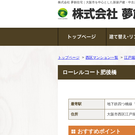
株式会社 夢創住宅｜大阪市を中心とした新築戸建・中古
トップページ
西区マンション一覧
江戸堀
ローレルコート肥後橋
最寄駅
地下鉄四つ橋線
住所
大阪市西区江戸堀
おすすめポイント