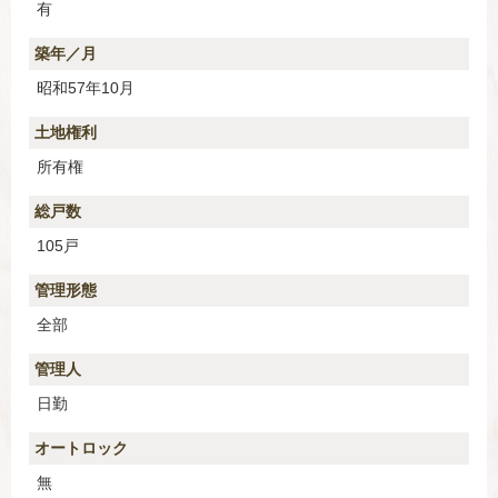
有
築年／月
昭和57年10月
土地権利
所有権
総戸数
105戸
管理形態
全部
管理人
日勤
オートロック
無