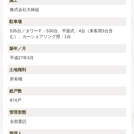
施工
株式会社大林組
駐車場
535台／タワーＰ：530台、平面式：4台（来客用3台含
む）、カーシェアリング用：1台
築年／月
平成27年3月
土地権利
所有権
総戸数
874戸
管理形態
全部委託
管理人