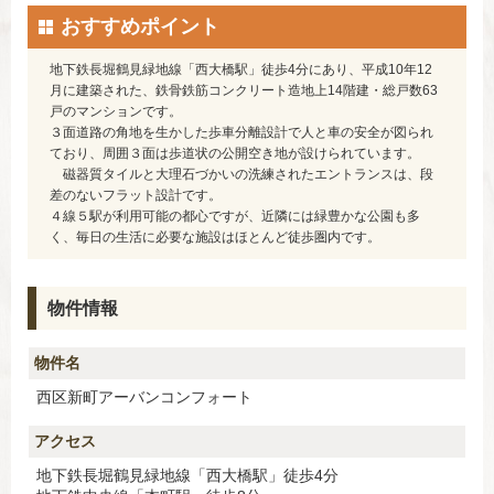
おすすめポイント
地下鉄長堀鶴見緑地線「西大橋駅」徒歩4分にあり、平成10年12
月に建築された、鉄骨鉄筋コンクリート造地上14階建・総戸数63
戸のマンションです。
３面道路の角地を生かした歩車分離設計で人と車の安全が図られ
ており、周囲３面は歩道状の公開空き地が設けられています。
磁器質タイルと大理石づかいの洗練されたエントランスは、段
差のないフラット設計です。
４線５駅が利用可能の都心ですが、近隣には緑豊かな公園も多
く、毎日の生活に必要な施設はほとんど徒歩圏内です。
物件情報
物件名
西区新町アーバンコンフォート
アクセス
地下鉄長堀鶴見緑地線「西大橋駅」徒歩4分