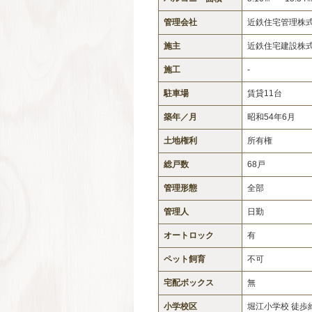
管理会社
近鉄住宅管理株
施主
近鉄住宅建設株
施工
-
駐車場
賃貸11台
築年／月
昭和54年6月
土地権利
所有権
総戸数
68戸
管理形態
全部
管理人
日勤
オートロック
有
ペット飼育
不可
宅配ボックス
無
小学校区
堀江小学校 徒