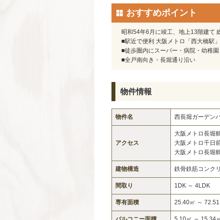
おすすめポイント
昭和54年6月に竣工、地上13階建て
■駅近で便利 大阪メトロ「西大橋駅」
■徒歩圏内にスーパー・病院・幼稚
■全戸南向き・長堀通り沿い
物件情報
物件名
西長堀ガーデン
大阪メトロ長堀
アクセス
大阪メトロ千日
大阪メトロ長堀
建物構造
鉄骨鉄筋コンク
間取り
1DK ～ 4LDK
専有面積
25.40㎡ ～ 72.5
バルコニー面積
5.10㎡ ～ 15.34