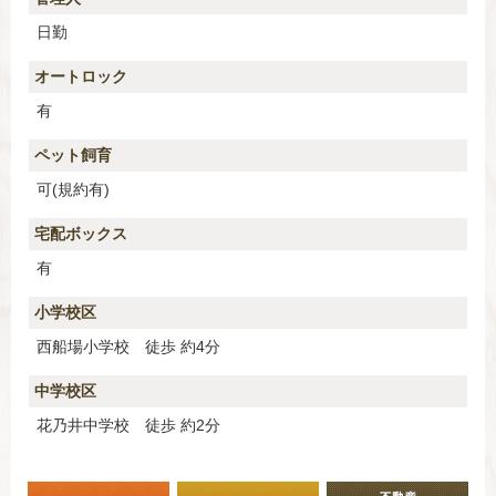
日勤
オートロック
有
ペット飼育
可(規約有)
宅配ボックス
有
小学校区
西船場小学校 徒歩 約4分
中学校区
花乃井中学校 徒歩 約2分