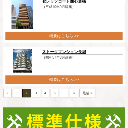
セレッソコート西心斎橋
（平成10年9月建築）
概要はこちら >>
ストークマンション長堀
（昭和57年3月建築）
概要はこちら >>
«
1
2
3
4
5
...
»
最後 »