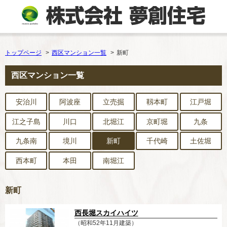
トップページ
西区マンション一覧
新町
西区マンション一覧
安治川
阿波座
立売掘
靱本町
江戸堀
江之子島
川口
北堀江
京町堀
九条
九条南
境川
新町
千代崎
土佐堀
西本町
本田
南堀江
新町
西長堀スカイハイツ
（昭和52年11月建築）