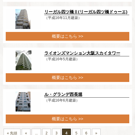
リーガル四ツ橋Ⅱ(リーガル四ツ橋ドゥーエ)
（平成16年11月建築）
概要はこちら >>
ライオンズマンション大阪スカイタワー
（平成16年5月建築）
概要はこちら >>
ル・グランデ西長堀
（平成16年6月建築）
概要はこちら >>
« 先頭
«
...
2
3
4
5
6
»