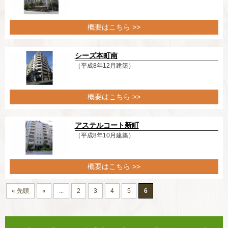
概要はこちら >>
シーズ本町南
（平成8年12月建築）
概要はこちら >>
アステルコート新町
（平成8年10月建築）
概要はこちら >>
« 先頭
«
...
2
3
4
5
6