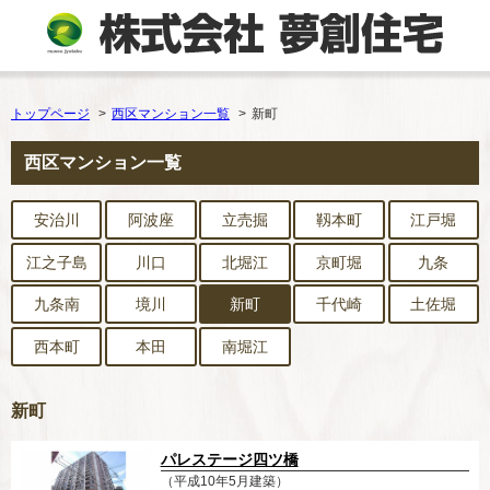
トップページ
西区マンション一覧
新町
西区マンション一覧
安治川
阿波座
立売掘
靱本町
江戸堀
江之子島
川口
北堀江
京町堀
九条
九条南
境川
新町
千代崎
土佐堀
西本町
本田
南堀江
新町
パレステージ四ツ橋
（平成10年5月建築）